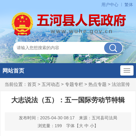
用户中心
繁体
网站首页
当前位置：
首页
>
五河动态
>
专题专栏
>
热点专题
>
法治宣传
大志说法（五）：五一国际劳动节特辑
发布时间：2025-04-30 08:17
来源：五河县司法局
浏览量：
199
字体【
大
中
小
】