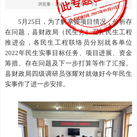
浏览量：
384
字体【
大
中
小
】
5月25日，为了解掌握项目情况，分析存
在问题，县财政局（民生办
）
召开民生工程
推进会，
各民生工程联络员分别就各单位
2022年民生实事目标任务、项目进展、资金
筹措、存在问题及下一步打算等作
了汇报。
县财政局四级调研员张耀对就做好今年民生
实事作了进一步安排。