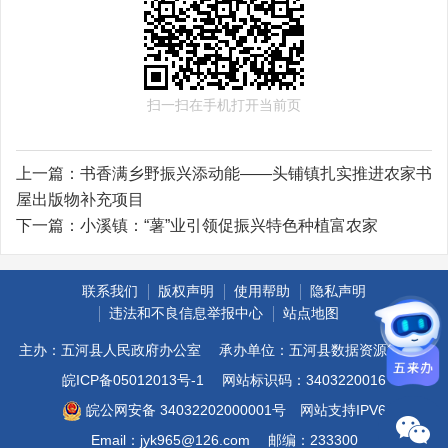
扫一扫在手机打开当前页
上一篇：
书香满乡野振兴添动能——头铺镇扎实推进农家书
屋出版物补充项目
下一篇：
小溪镇：“薯”业引领促振兴特色种植富农家
联系我们
版权声明
使用帮助
隐私声明
违法和不良信息举报中心
站点地图
主办：五河县人民政府办公室
承办单位：五河县数据资源管理局
皖ICP备05012013号-1
网站标识码：3403220016
皖公网安备 34032202000001号
网站支持IPV6
Email：jyk965@126.com
邮编：233300