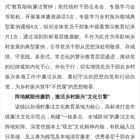
式”教育敲响廉洁警钟；依托镇村干部点名会、专题学习会
等契机，开展集体廉政谈话3次，专题学习乡村振兴领域典
型案例通报4次，组织全体党员干部集中观看警示教育纪录
片1次，通过深刻剖析基层微腐败、不作为乱作为等影响乡
村发展的典型案例，引导党员干部从思想深处明敬畏、存戒
惧、守底线。多形式、常态化的警示教育层层递进，推动党
的纪律规矩内化于心、外化于行，切实增强党员干部在乡村
振兴各项工作中廉洁从政、遵纪守法的思想自觉和行动自
觉，为乡村振兴筑牢“不想腐”的思想根基。
阵地赋能传廉韵，激活乡村振兴“文化引擎”
该镇以孙湖村廉洁文化教育基地为核心，高标准打造市
级廉洁文化示范点，构建“一核多点、全域联动”的廉洁文化
阵地矩阵。深度挖掘本土“双忠”文化精神内核，有机融入抗
日英雄、见义勇为模范及本地清官廉吏、优秀基层干部在乡