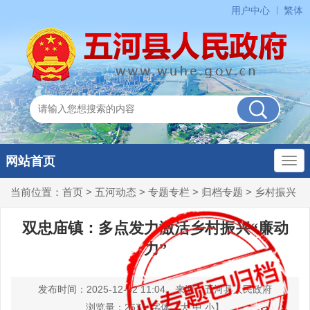
用户中心
繁体
网站首页
当前位置：
首页
>
五河动态
>
专题专栏
>
归档专题
>
乡村振兴
双忠庙镇：多点发力激活乡村振兴“廉动
力”
发布时间：2025-12-02 11:04
来源：五河县人民政府
浏览量：
267
字体【
大
中
小
】