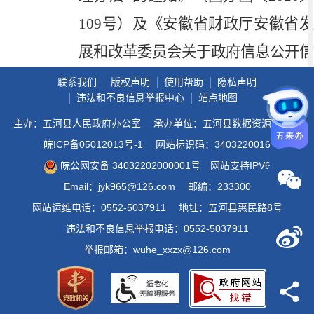
109
号）及《
安徽省财政厅安徽省
展和改革委员会关于政府信息公开信
息处理费有关事项的通知
》（皖财综
联系我们
版权声明
使用帮助
隐私声明
违法和不良信息举报中心
站点地图
〔
2021
〕
28
号）有关规定执行。
主办：五河县人民政府办公室
承办单位：五河县数据资源管理局
三、不予公开
皖ICP备05012013号-1
网站标识码：3403220016
1
．依法确定为国家秘密的政府
皖公网安备 34032202000001号
网站支持IPV6
Email：jyk965@126.com
邮编：233300
信息，法律、行政法规禁止公开的政
网站运维电话：0552-5037911
地址：五河县惠民路8号
府信息，以及公开后可能危及国家安
违法和不良信息举报电话：0552-5037911
全、公共安全、经济安全、社会稳定
举报邮箱：wuhe_xxzx@126.com
的政府信息，不予公开。
2
．涉及商业秘密、个人隐私等