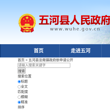
首页
走进五河
首页
>
五河县浍南镇政府
依申请公开
搜索位置
标题
全文
匹配度
模糊
精准
排序