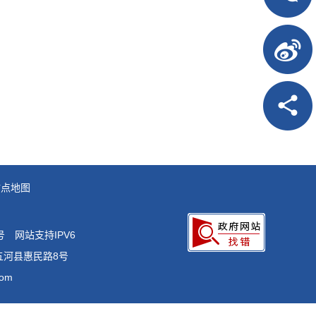
站点地图
号
网站支持IPV6
五河县惠民路8号
om