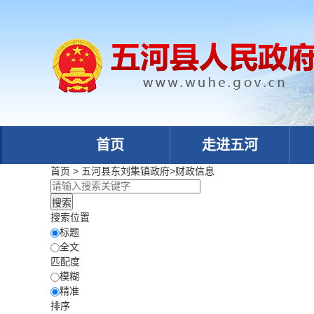
首页
走进五河
首页
>
五河县东刘集镇政府
>
财政信息
搜索位置
标题
全文
匹配度
模糊
精准
排序