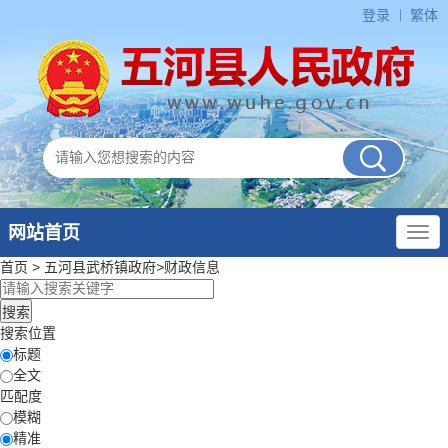
登录
繁体
网站首页
首页
>
五河县武桥镇政府
>
财政信息
搜索位置
标题
全文
匹配度
模糊
精准