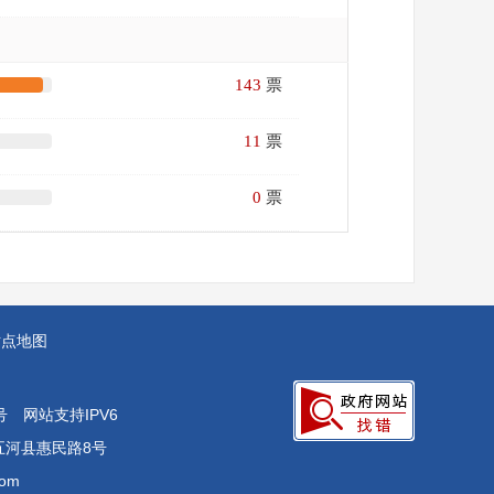
143
票
11
票
0
票
站点地图
号
网站支持IPV6
五河县惠民路8号
om