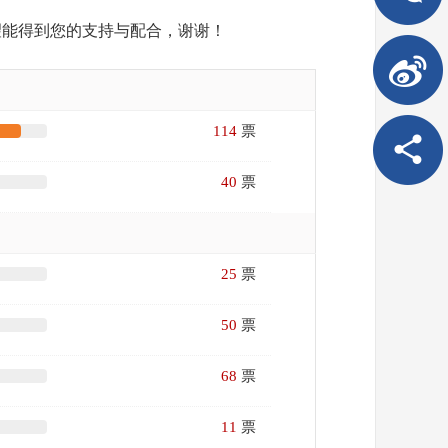
望能得到您的支持与配合，谢谢！
114
票
40
票
25
票
50
票
68
票
11
票