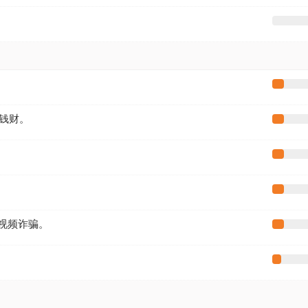
）
钱财。
信视频诈骗。