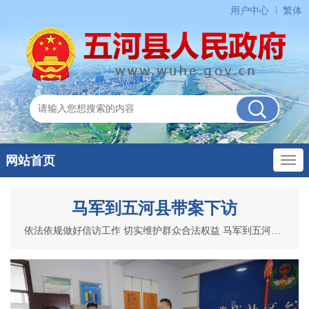
用户中心
繁体
网站首页
马军到五河县带案下访
依法依规做好信访工作 切实维护群众合法权益 马军到五河县带案下访 8月6日上午，市委书记马军到五河县开展树立和践行正确政绩观学习教育带案下访活动，研究解决有关信...