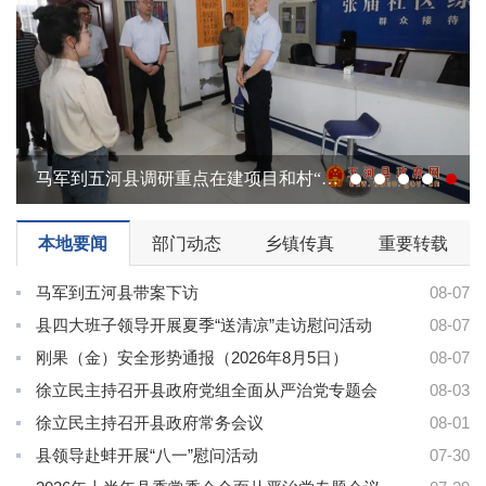
马军到五河县调研重点在建项目和村“两委”换届筹备工作
1
2
3
4
5
马军到五河县带案下访
县四大班子领导开展夏季“送清凉”走访慰问活动
2026年上半年县委常委会全面从严治党专题会议召开
全县巡察工作会议暨十五届县委第一轮巡察动员部署会召开
null
本地要闻
部门动态
乡镇传真
重要转载
null
null
null
null
马军到五河县带案下访
08-07
县四大班子领导开展夏季“送清凉”走访慰问活动
08-07
刚果（金）安全形势通报（2026年8月5日）
08-07
徐立民主持召开县政府党组全面从严治党专题会
08-03
徐立民主持召开县政府常务会议
08-01
县领导赴蚌开展“八一”慰问活动
07-30