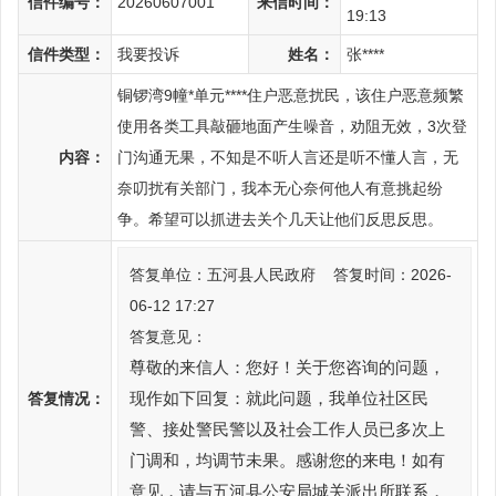
信件编号：
20260607001
来信时间：
19:13
信件类型：
我要投诉
姓名：
张****
铜锣湾9幢*单元****住户恶意扰民，该住户恶意频繁
使用各类工具敲砸地面产生噪音，劝阻无效，3次登
内容：
门沟通无果，不知是不听人言还是听不懂人言，无
奈叨扰有关部门，我本无心奈何他人有意挑起纷
争。希望可以抓进去关个几天让他们反思反思。
答复单位：五河县人民政府 答复时间：2026-
06-12 17:27
答复意见：
尊敬的来信人：您好！关于您咨询的问题，
答复情况：
现作如下回复：就此问题，我单位社区民
警、接处警民警以及社会工作人员已多次上
门调和，均调节未果。感谢您的来电！如有
意见，请与五河县公安局城关派出所联系，