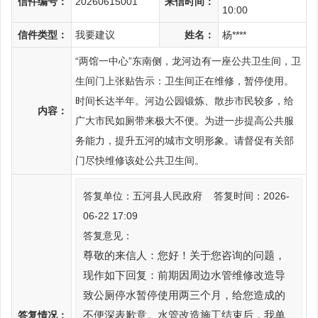
信件编号：
20260615001
来信时间：
10:00
信件类型：
我要建议
姓名：
杨****
“两馆一中心”东南侧，龙河边有一座公共卫生间，卫
生间门上张贴告示：卫生间正在维修，暂停使用。
时间长达半年。河边公园锻炼、散步市民较多，给
内容：
广大市民如厕带来极大不便。为进一步提高公共服
务能力，提升五河的城市文明形象。请督促有关部
门尽快维修该处公共卫生间。
答复单位：五河县人民政府 答复时间：2026-
06-22 17:09
答复意见：
尊敬的来信人：您好！关于您咨询的问题，
现作如下回复：前期因周边水管维修改造导
致公厕停水暂停使用两三个月，给您造成的
答复情况：
不便深表歉意。水管改造施工结束后，我单