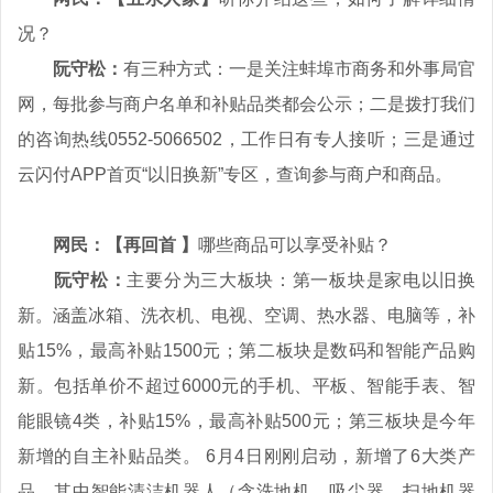
况？
阮守松：
有三种方式：一是关注蚌埠市商务和外事局官
网，每批参与商户名单和补贴品类都会公示；二是拨打我们
的咨询热线0552-5066502，工作日有专人接听；三是通过
云闪付APP首页“以旧换新”专区，查询参与商户和商品。
网民：【再回首 】
哪些商品可以享受补贴？
阮守松：
主要分为三大板块：第一板块是家电以旧换
新。涵盖冰箱、洗衣机、电视、空调、热水器、电脑等，补
贴15%，最高补贴1500元；第二板块是数码和智能产品购
新。包括单价不超过6000元的手机、平板、智能手表、智
能眼镜4类，补贴15%，最高补贴500元；第三板块是今年
新增的自主补贴品类。 6月4日刚刚启动，新增了6大类产
品。其中智能清洁机器人（含洗地机、吸尘器、扫地机器