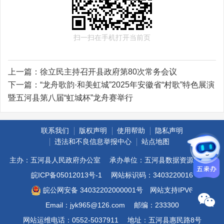
扫一扫在手机打开当前页
上一篇：
徐立民主持召开县政府第80次常务会议
下一篇：
“龙舟歌韵·和美虹城”2025年安徽省“村歌”特色展演
暨五河县第八届“虹城杯”龙舟赛举行
联系我们
版权声明
使用帮助
隐私声明
违法和不良信息举报中心
站点地图
主办：五河县人民政府办公室
承办单位：五河县数据资源管理局
皖ICP备05012013号-1
网站标识码：3403220016
皖公网安备 34032202000001号
网站支持IPV6
Email：jyk965@126.com
邮编：233300
网站运维电话：0552-5037911
地址：五河县惠民路8号