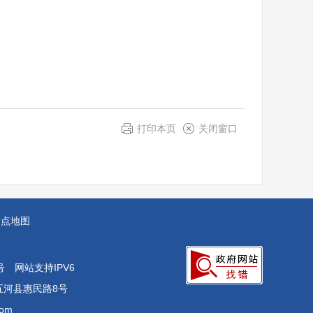
打印本页
关闭窗口
站点地图
号
网站支持IPV6
五河县惠民路8号
om