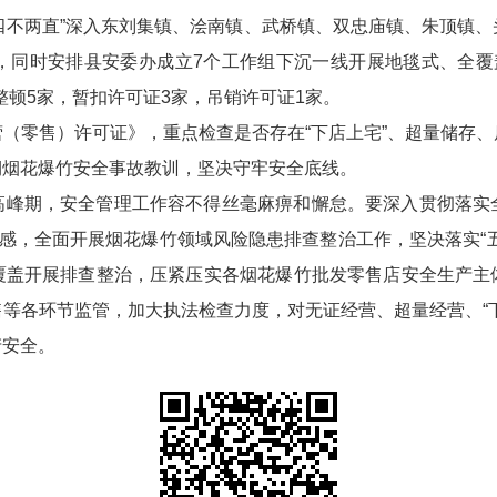
民“四不两直”深入东刘集镇、浍南镇、武桥镇、双忠庙镇、朱顶镇
政务微博
，同时安排县安委办成立7个工作组下沉一线开展地毯式、全覆
业整顿5家，暂扣许可证3家，吊销许可证1家。
（零售）许可证》，重点检查是否存在“下店上宅”、超量储存
分享
期烟花爆竹安全事故教训，坚决守牢安全底线。
高峰期，安全管理工作容不得丝毫麻痹和懈怠。要深入贯彻落实
任感，全面开展烟花爆竹领域风险隐患排查整治工作，坚决落实“
覆盖开展排查整治，压紧压实各烟花爆竹批发零售店安全生产主
等各环节监管，加大执法检查力度，对无证经营、超量经营、“
产安全。