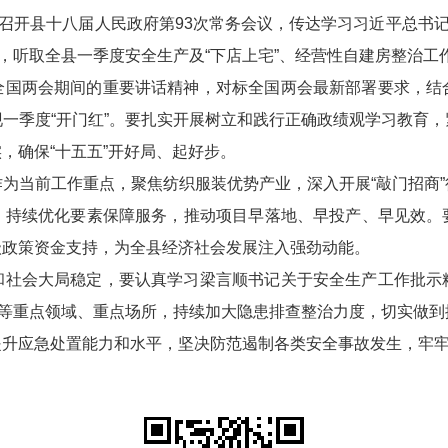
持召开县十八届人民政府第93次常务会议，传达学习习近平总书记
政务微博
神，听取全县一季度安全生产及“下店上宅”、经营性自建房整治
全国两会期间的重要讲话精神，对标全国两会最新部署要求，结
一季度“开门红”。要扎实开展树立和践行正确政绩观学习教育
分享
，确保“十五五”开好局、起好步。
为当前工作重点，聚焦纺织服装优势产业，深入开展“敲门招商
，持续优化要素保障服务，推动项目早落地、早投产、早见效。
级政策资金支持，为全县经济社会发展注入强劲动能。
和社会大局稳定，要认真学习梁言顺书记关于安全生产工作批示
房等重点领域、重点场所，持续加大隐患排查整治力度，切实做
提升应急处置能力和水平，坚决防范遏制各类安全事故发生，牢