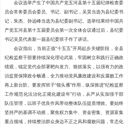
会议选举产生了中国共产党五河县第十五届纪律检查委
员会常务委员会委员、书记、副书记，吴昊当选为县纪委书
记，朱杰、孙远峰当选为县纪委副书记。选举结果经中国共
产党五河县第十五届委员会第一次全体会议通过后，县纪委
书记吴昊代表新一届县纪委班子作了讲话。
会议指出，当前正值“十五五”开局起步关键阶段，全县
纪检监察干部要持续深化理论武装，牢固树立和践行正确政
绩观，锚定党代会部署靶向发力、狠抓落实，以强有力的政
治监督保障政令畅通，全力推动党风廉政建设和反腐败工作
再上新台阶。要发挥班子“领头雁”作用，纵深推进“纪检监察
工作规范化法治化正规化建设年”行动，从严从实加强干部
队伍管理，以班子优良作风带动整体队伍提质增效。要始终
坚持严的基调不动摇，聚焦权力集中、资金密集、资源富集
重点领域，持续整治群众身边不正之风和腐败问题，常态化