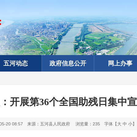
五河动态
政府信息公开
网上办事
联：开展第36个全国助残日集中
-20 08:57
来源：五河县人民政府
浏览量：
235
字体【
大
中
小
】
政务微信