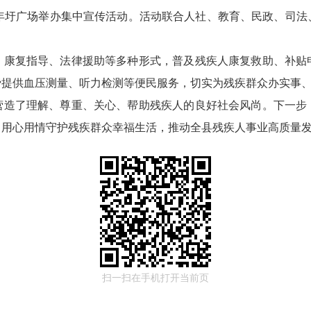
青年圩广场举办集中宣传活动。活动联合人社、教育、民政、司法
政务微博
、康复指导、法律援助等多种形式，普及残疾人康复救助、补贴
费提供血压测量、听力检测等便民服务，切实为残疾群众办实事
分享
营造了理解、尊重、关心、帮助残疾人的良好社会风尚。下一步
，用心用情守护残疾群众幸福生活，推动全县残疾人事业高质量
扫一扫在手机打开当前页