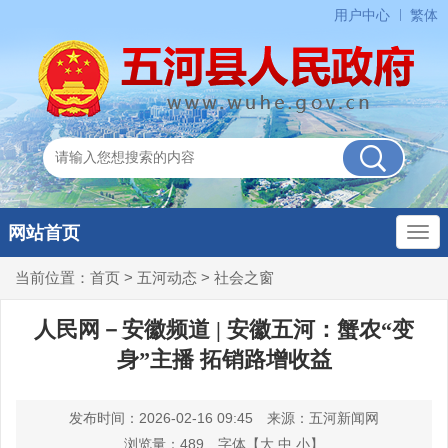
用户中心
繁体
网站首页
当前位置：
首页
>
五河动态
>
社会之窗
人民网－安徽频道 | 安徽五河：蟹农“变
身”主播 拓销路增收益
发布时间：2026-02-16 09:45
来源：五河新闻网
浏览量：
489
字体【
大
中
小
】