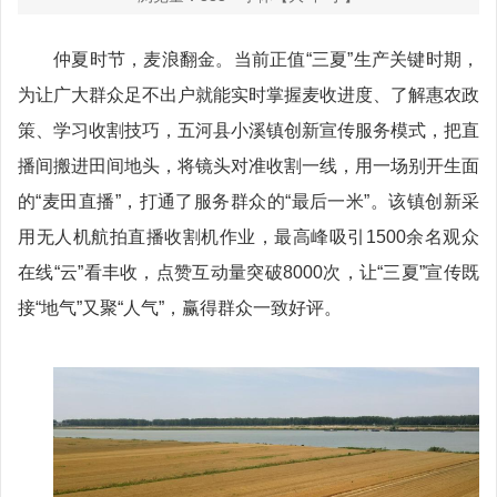
仲夏时节，麦浪翻金。当前正值“三夏”生产关键时期，
为让广大群众足不出户就能实时掌握麦收进度、了解惠农政
策、学习收割技巧，五河县小溪镇创新宣传服务模式，把直
播间搬进田间地头，将镜头对准收割一线，用一场别开生面
的“麦田直播”，打通了服务群众的“最后一米”。该镇创新采
用无人机航拍直播收割机作业，最高峰吸引1500余名观众
在线“云”看丰收，点赞互动量突破8000次，让“三夏”宣传既
接“地气”又聚“人气”，赢得群众一致好评。