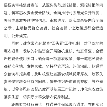
层压实审核监督责任，从源头防范虚报错报、漏报错报等问
题，筑牢惠农资金安全防线。全面推行村务阳光公开制度，
将各类惠农补贴申报信息、审核进度、落实结果等内容全面
公示，主动接受群众监督、社会监督，让政策运行全程透
明、公开规范。
同时，建立常态化督查“回头看”工作机制，对已落地的
惠农项目、发放的补贴资金开展随机复核、动态督查，全程
严控资金使用关口，确保每一项惠农政策、每一笔惠民资金
都精准落地、发挥实效。坚持严管严治、纠偏治乱，畅通群
众信访举报渠道，及时核查处置惠农领域优亲厚友、履职失
责等侵害群众利益的问题，依规依纪严肃追责整改、补齐短
板，以零容忍的监督态度严明基层工作纪律，净化惠农政策
落实生态，切实守护群众涉农切身利益。
靶向监督纾解民忧，打通民生保障暖心通道。在抓实涉