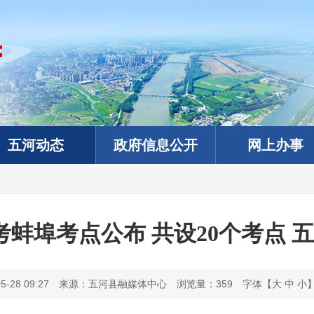
五河动态
政府信息公开
网上办事
高考蚌埠考点公布 共设20个考点 
28 09:27
来源：五河县融媒体中心
浏览量：
359
字体【
大
中
小
政务微信