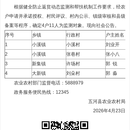
根据健全防止返贫动态监测和帮扶机制工作要求，
经农
户申请并承诺授权、
村
民评议、村内公示、镇
级
审核和县级
备案等程序，确定
4
户
11
人为监测对象。现
向社会
公
告
。
序号
乡镇
行政村
户主姓名
1
小溪镇
小溪村
刘业开
2
小溪镇
张巷村
张小八
3
新集镇
许场村
郭 锐
4
大新镇
刘朵村
郭 淼
农业农村部门监督电话：5888979
政务服务便民热线：12345
五河县农业农村局
2026年4月23日