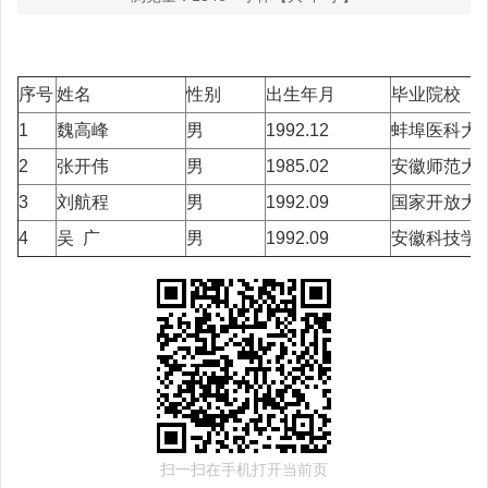
序号
姓名
性别
出生年月
毕业院校
1
魏高峰
男
1992.12
蚌埠医科大
2
张开伟
男
1985.02
安徽师范大
3
刘航程
男
1992.09
国家开放大
4
吴 广
男
1992.09
安徽科技学
扫一扫在手机打开当前页