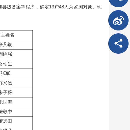
县级备案等程序，确定13户48人为监测对象。现
户主姓名
张凡银
周继强
路朝生
张军
乔兴伍
朱子薇
朱世海
陈敬中
董远田