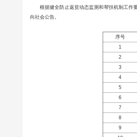
根据健全防止返贫动态监测和帮扶机制工作要
向社会公告。
序号
1
2
3
4
5
6
7
8
9