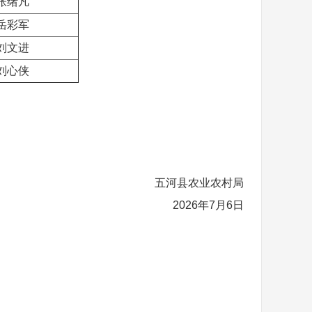
张绪凡
岳彩军
刘文进
刘心侠
五河县农业农村局
2026年7月6日