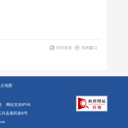
打印本页
关闭窗口
站点地图
号
网站支持IPV6
五河县惠民路8号
om