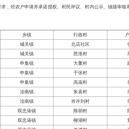
求，经农户申请并承诺授权、村民评议、村内公示、镇级审核和
政务微博
乡镇
行政村
分享
城关镇
北店社区
城关镇
胜淮村
申集镇
大董村
申集镇
于张村
申集镇
高庙村
浍南镇
朱袁村
浍南镇
肖许刘村
双忠庙镇
陈胡村
双忠庙镇
柳湖村