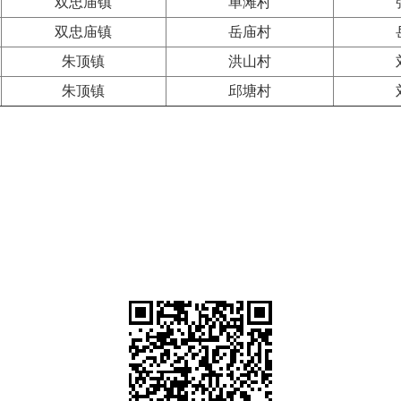
双忠庙镇
单滩村
双忠庙镇
岳庙村
朱顶镇
洪山村
朱顶镇
邱塘村