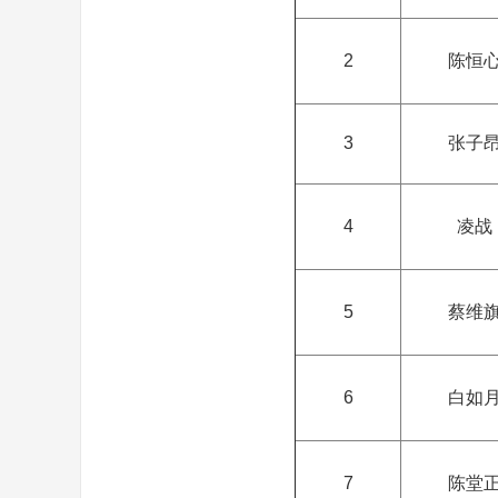
2
陈恒
3
张子
4
凌战
5
蔡维
6
白如
7
陈堂