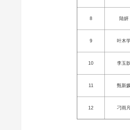
8
陆妍
9
叶木
10
李玉
11
甄新
12
刁雨