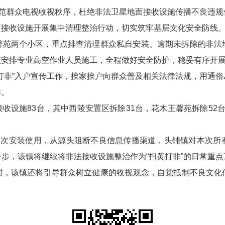
规范群众电视收视秩序，杜绝非法卫星地面接收设施传播不良违
政务微博
面接收设施开展集中清理整治行动，切实筑牢基层文化安全防线
馨苑两个小区，重点排查清理群众私自安装、逾期未拆除的非法
镇安排专业高空作业人员施工，全程做好安全防护，稳妥有序开
分享
打非”入户宣传工作，挨家挨户向群众普及相关法律法规，用通
作。
收设施83台，其中西陵安置区拆除31台，花木王馨苑拆除52
施再次安装使用，从源头阻断不良信息传播渠道，头铺镇对本次所
步，该镇将继续将非法接收设施整治作为“扫黄打非”的日常重
时，该镇还将引导群众树立健康的收视观念，自觉抵制不良文化