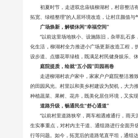
初夏时节，走进双忠庙镇柳湖村，村容整洁
拓宽、绿植整理”的人居环境改造，让村庄颜值与
广场焕新，解锁休闲“幸福空间”
“以前这里场地狭小、设施陈旧，杂草乱石多
化生活，柳湖村全力推进小广场更新改造工程，
设步道、点缀花草绿植，既满足村民健身娱乐、
庭院提质，绘就“五小园”田园画卷
走进柳湖村农户家中，家家户户庭院整洁雅致
的田园风光。村里以和美乡村建设为契机，大力推
种植蔬菜、果树、花卉，既美化居住环境，又实现“
道路升级，畅通民生“舒心通道”
“以前村里道路狭窄，两车相遇难通行，雨天
生实事重点，对村内主干道、通组路进行全面升
行等问题。如今，拓宽后的道路笔直平坦，通组达