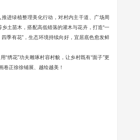
入推进绿植整理美化行动，对村内主干道、广场周
乡土苗木，搭配高低错落的灌木与花卉，打造“一
、四季有花”，生态环境持续向好，宜居底色愈发鲜
“绣花”功夫雕琢村容村貌，让乡村既有“面子”更
福画卷正徐徐铺展、越绘越美！