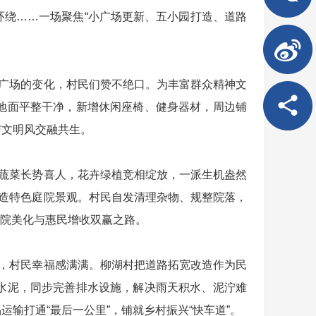
绕……一场聚焦“小广场更新、五小园打造、道路
小广场的变化，村民们赞不绝口。为丰富群众精神文
地面平整干净，新增休闲座椅、健身器材，周边铺
与文明风交融共生。
果蔬菜长势喜人，花卉绿植竞相绽放，一派生机盎然
打造特色庭院景观。村民自发清理杂物、规整院落，
庭院美化与惠民增收双赢之路。
化，村民幸福感满满。柳湖村把道路拓宽改造作为民
水泥，同步完善排水设施，解决雨天积水、泥泞难
输打通“最后一公里”，铺就乡村振兴“快车道”。