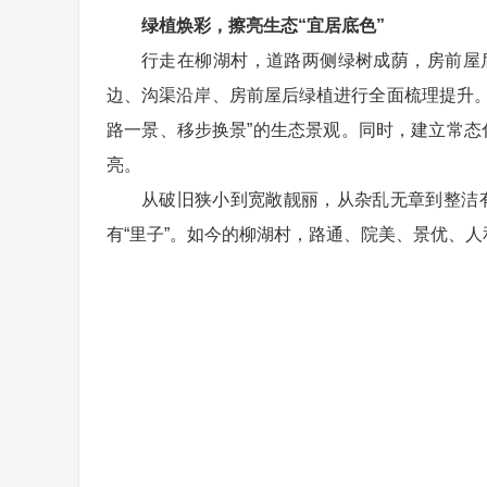
绿植焕彩，擦亮生态“宜居底色”
行走在柳湖村，道路两侧绿树成荫，房前屋
边、沟渠沿岸、房前屋后绿植进行全面梳理提升
路一景、移步换景”的生态景观。同时，建立常态
亮。
从破旧狭小到宽敞靓丽，从杂乱无章到整洁有
有“里子”。如今的柳湖村，路通、院美、景优、