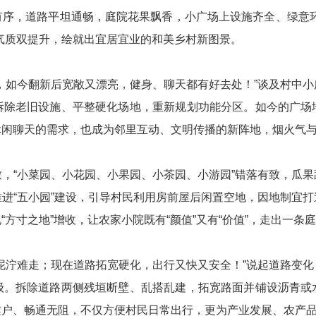
有序，道路平坦通畅，庭院花果飘香，小广场上设施齐全、绿意环
政务微博
气质双提升，绘就出宜居宜业的和美乡村新图景。
，如今翻新后宽敞又漂亮，健身、聊天都有好去处！”谈及村中
分享
拆除老旧设施、平整硬化场地，重新规划功能分区。如今的广场
休闲聊天的需求，也成为邻里互动、文明传播的新阵地，烟火气
，“小菜园、小花园、小果园、小茶园、小游园”错落有致，瓜
进“五小园”建设，引导村民利用房前屋后闲置空地，因地制宜
方寸之地”增收，让农家小院既有“颜值”又有“价值”，走出一条
泥泞难走；现在道路拓宽硬化，出行又快又安全！”说起道路变
级。拆除道路两侧残垣断壁、乱搭乱建，拓宽路面并铺设沥青或
户、畅通无阻，不仅方便村民日常出行，更为产业发展、农产品运