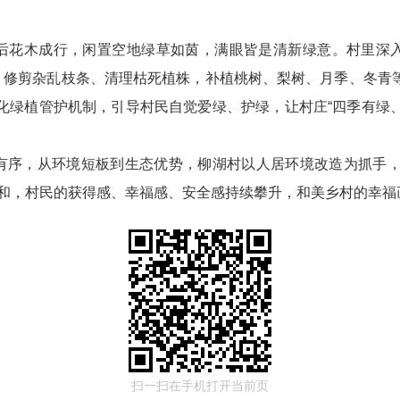
后花木成行，闲置空地绿草如茵，满眼皆是清新绿意。村里深
。修剪杂乱枝条、清理枯死植株，补植桃树、梨树、月季、冬青等
化绿植管护机制，引导村民自觉爱绿、护绿，让村庄“四季有绿
序，从环境短板到生态优势，柳湖村以人居环境改造为抓手，用
人和，村民的获得感、幸福感、安全感持续攀升，和美乡村的幸
扫一扫在手机打开当前页