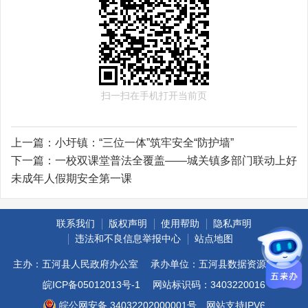
扫一扫在手机打开当前页
上一篇：
小圩镇：“三位一体”筑牢安全“防护墙”
下一篇：
一校双课堂普法全覆盖——城关镇多部门联动上好
未成年人假期安全第一课
联系我们
版权声明
使用帮助
隐私声明
违法和不良信息举报中心
站点地图
主办：五河县人民政府办公室
承办单位：五河县数据资源管理局
皖ICP备05012013号-1
网站标识码：3403220016
皖公网安备 34032202000001号
网站支持IPV6