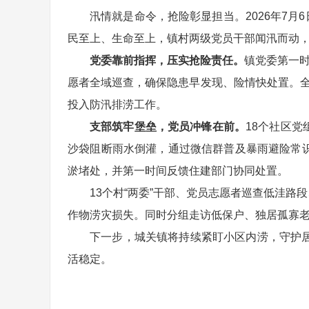
汛情就是命令，抢险彰显担当。2026年7
民至上、生命至上，镇村两级党员干部闻汛而动
党委靠前指挥，压实抢险责任。
镇党委第一时
愿者全域巡查，确保隐患早发现、险情快处置。全镇
投入防汛排涝工作。
支部筑牢堡垒，党员冲锋在前。
18个社区
沙袋阻断雨水倒灌，通过微信群普及暴雨避险常
淤堵处，并第一时间反馈住建部门协同处置。
13个村“两委”干部、党员志愿者巡查低洼
作物涝灾损失。同时分组走访低保户、独居孤寡
下一步，城关镇将持续紧盯小区内涝，守护
活稳定。