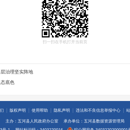
扫一扫在手机打开当前页
基层治理坚实阵地
生态底色
们
版权声明
使用帮助
隐私声明
违法和不良信息举报中心
主办：五河县人民政府办公室
承办单位：五河县数据资源管理局
3号-1
网站标识码：3403220016
皖公网安备 34032202000001