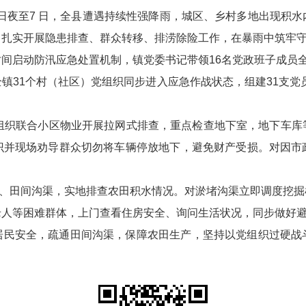
月6日夜至7 日，全县遭遇持续性强降雨，城区、乡村多地出现积
政务微博
，扎实开展隐患排查、群众转移、排涝除险工作，在暴雨中筑牢
间启动防汛应急处置机制，镇党委书记带领16名党政班子成员全
31个村（社区）党组织同步进入应急作战状态，组建31支党员
分享
党组织联合小区物业开展拉网式排查，重点检查地下室，地下车
识并现场劝导群众切勿将车辆停放地下，避免财产受损。对因市
路段、田间沟渠，实地排查农田积水情况。对淤堵沟渠立即调度挖
老人等困难群体，上门查看住房安全、询问生活状况，同步做好
居民安全，疏通田间沟渠，保障农田生产，坚持以党组织过硬战