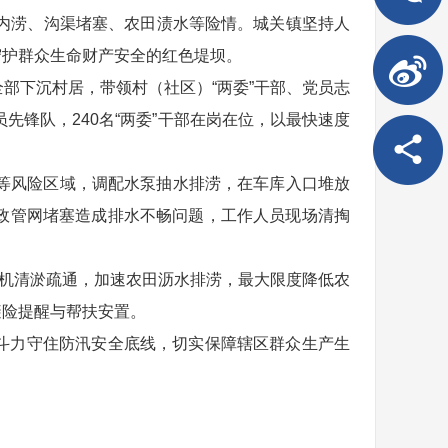
水内涝、沟渠堵塞、农田渍水等险情。城关镇坚持人
守护群众生命财产安全的红色堤坝。
部下沉村居，带领村（社区）“两委”干部、党员志
先锋队，240名“两委”干部在岗在位，以最快速度
库等风险区域，调配水泵抽水排涝，在车库入口堆放
政管网堵塞造成排水不畅问题，工作人员现场清掏
掘机清淤疏通，加速农田沥水排涝，最大限度降低农
避险提醒与帮扶安置。
斗力守住防汛安全底线，切实保障辖区群众生产生