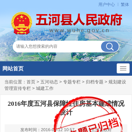
用户中心
繁体
网站首页
当前位置：
首页
>
五河动态
>
专题专栏
>
归档专题
>
规划建设
管理宣传专栏
>
城建工作
2016年度五河县保障性住房基本建成情况
统计
发布时间：2016-08-12 10:57
来源：五河县政府