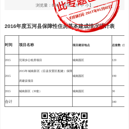
浏览量：
836
字体【
大
中
小
】
2016年度五河县保障性住房基本建成情况统计表
时间
项目名称
项目建设地点
总套数（套
2015
沱湖乡公租房项目
城南园区
120
2015年城南新区（旧县安置区配建）保障
2015
城南园区
190
房建设项目
2015
城南新区（30套）
城南园区
30
合计
340