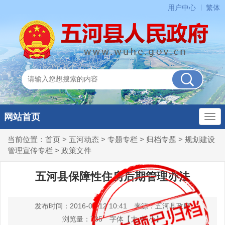
用户中心
繁体
网站首页
当前位置：
首页
>
五河动态
>
专题专栏
>
归档专题
>
规划建设
管理宣传专栏
>
政策文件
五河县保障性住房后期管理办法
发布时间：2016-08-12 10:41
来源：五河县政府
浏览量：
735
字体【
大
中
小
】