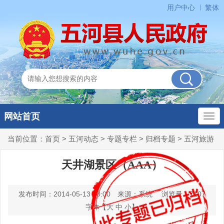
用户中心
繁体
网站首页
当前位置：
首页
>
五河动态
>
专题专栏
>
归档专题
>
五河旅游
天井湖景区（AAA）
发布时间：2014-05-13 00:00
来源：系统
浏览量：
7107
字体【
大
中
小
】