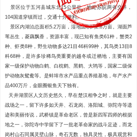
景区位于五河县城东北15公里处，地处苏皖两省交界，
104国道穿镇而过，交通十分便利。
景区内湖泊总面积5.2万亩，湿地面积约2.8万亩。湖面芦
苇丛生，菱藕飘香，资源丰富，现已知有鱼类61种，蟹类2
种、虾类8种，野生动物多达21目46科99种，其鸟类13目8
科68种，是许多珍稀鸟类重要的越冬或迁栖地，主要有国
家一级保护动物白鹤、白枕鹤、黑鹤、大鸨等，国家二级保
护动物灰鸳鸯等。是蚌埠市水产品重点养殖基地，年产水产
品400万斤，金眼圈银鱼天下独有。
天井湖景区人文历史悠久，早在楚汉相争之时，就是主要
战场之一，留下许多如天井、石龙岗、洛阳城、弥陀寺等遗
迹和美丽传说，武桥镇是革命老区，曾是新四军四师的根据
地之一，弥陀寺中学留下了一批老革命家的战斗足迹，而龙
岗村山石同属灵壁山脉，奇石无数，独具灵性，极具观赏和