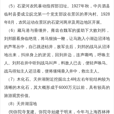
（5）石梁河农民暴动指挥部旧址。1927年秋，中共泗县
临时县委成立皖北第一个党支部设在景区的界沟村。1928
年8月，农民运动在景区的石梁河两岸及周边地区开展。
（6）藏马港与垂缰井。雍齿在魏军的援助下大败刘邦，
刘邦眼看身临绝境，将马狠抽一鞭，让马跑入小湖边沼泽地
的芦苇丛中，自己跳进枯井，敌军去后，刘邦的战马从沼泽
地出来，抖掉身上的淤泥，回到井边，连声嘶鸣，呼唤主
人。刘邦在井中听到战马叫声，料敌人已去，便轻声唤马。
战马得知主人还活着，便将缰绳垂入井中，救出主人。
（7）木化石。天井湖附近挖掘出土4吨左右年轮结构较为
清晰的木化石，其大概形成于6000万元以前，具有较高的
旅游观赏价值。
（8）天井湖湿地
(9)弥陀寺复建。弥陀寺始建于明末，今年与上海西林禅