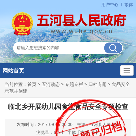
用户中心
繁体
网站首页
当前位置：
首页
>
五河动态
>
专题专栏
>
归档专题
>
食品安全
示范县创建
临北乡开展幼儿园食堂食品安全专项检查
发布时间：2017-09-05 00:00
来源：五河县人民政府
浏览量：
1194
字体【
大
中
小
】