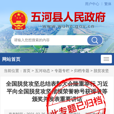
用户中心
繁体
网站首页
当前位置：
首页
>
五河动态
>
专题专栏
>
归档专题
>
脱贫攻坚
全国脱贫攻坚总结表彰大会隆重举行 习近
平向全国脱贫攻坚楷模荣誉称号获得者等
颁奖并发表重要讲话