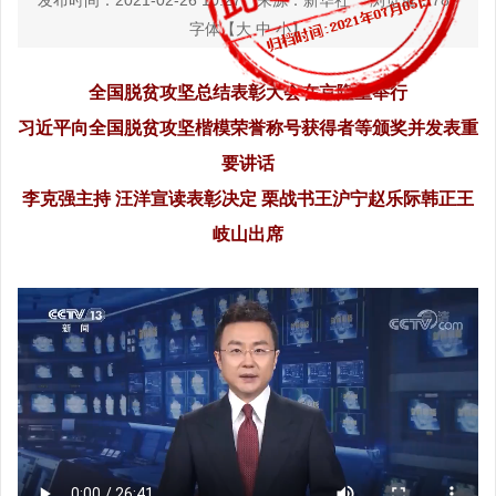
发布时间：2021-02-26 10:27
来源：新华社
浏览量：
785
字体【
大
中
小
】
全国脱贫攻坚总结表彰大会在京隆重举行
习近平向全国脱贫攻坚楷模荣誉称号获得者等颁奖
并发表重
要讲话
李克强主持 汪洋宣读表彰决定 栗战书王沪宁赵乐际
韩正王
岐山出席