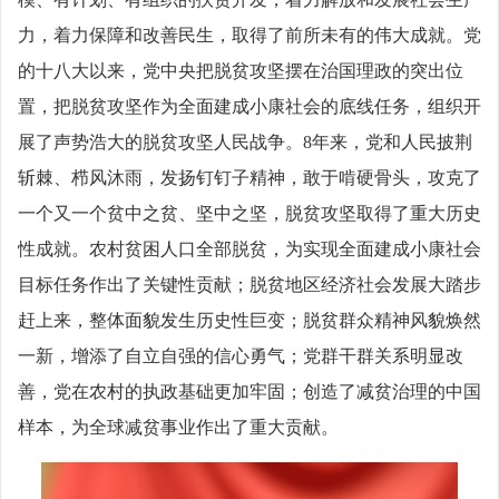
力，着力保障和改善民生，取得了前所未有的伟大成就。党
的十八大以来，党中央把脱贫攻坚摆在治国理政的突出位
置，把脱贫攻坚作为全面建成小康社会的底线任务，组织开
展了声势浩大的脱贫攻坚人民战争。8年来，党和人民披荆
斩棘、栉风沐雨，发扬钉钉子精神，敢于啃硬骨头，攻克了
一个又一个贫中之贫、坚中之坚，脱贫攻坚取得了重大历史
性成就。农村贫困人口全部脱贫，为实现全面建成小康社会
目标任务作出了关键性贡献；脱贫地区经济社会发展大踏步
赶上来，整体面貌发生历史性巨变；脱贫群众精神风貌焕然
一新，增添了自立自强的信心勇气；党群干群关系明显改
善，党在农村的执政基础更加牢固；创造了减贫治理的中国
样本，为全球减贫事业作出了重大贡献。