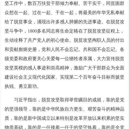
坚工作中，数百万扶贫干部倾力奉献、苦干实干，同贫困群
众想在一起、过在一起、干在一起，将最美的年华无私奉献
给了脱贫事业，涌现出许多感人肺腑的先进事迹。在脱贫攻
坚斗争中，1800多名同志将生命定格在了脱贫攻坚征程上，
生动诠释了共产党人的初心使命。脱贫攻坚殉职人员的付出
和贡献彪炳史册，党和人民不会忘记。共和国不会忘记。各
级党委和政府要关心关爱每一位牺牲者亲属，大力宣传脱贫
攻坚英模的感人事迹和崇高精神，激励广大干部群众为全面
建设社会主义现代化国家、实现第二个百年奋斗目标而披坚
执锐、勇立新功。
习近平指出，脱贫攻坚取得举世瞩目的成就，靠的是党
的坚强领导，靠的是中华民族自力更生、艰苦奋斗的精神品
质，靠的是新中国成立以来特别是改革开放以来积累的坚实
物质基础，靠的是一任接着一任干的坚守执着，靠的是全党