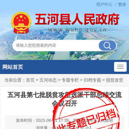
用户中心
繁体
网站首页
当前位置：
首页
>
五河动态
>
专题专栏
>
归档专题
>
脱贫攻坚
五河县第七批脱贫攻坚选派干部总结交流
会议召开
发布时间：2021-06-11 17:39
来源：五河县人民政府
浏览量：
681
字体【
大
中
小
】