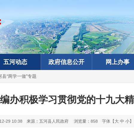
五河动态
政府信息公开
网上办事
河县“两学一做”专题
编办积极学习贯彻党的十九大精
-29 10:38
来源：五河县人民政府
浏览量：
858
字体【
大
中
小
】
政务微信