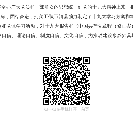
将全办广大党员和干部群众的思想统一到党的十九大精神上来，把
政务微博
命，团结奋进，扎实工作,五河县编办制定了十九大学习方案和
会和党课学习活动，对十九大报告和《中国共产党章程（修正案
自信、理论自信、制度自信、文化自信，为推动建设水韵独具最
分享
扫一扫在手机打开当前页