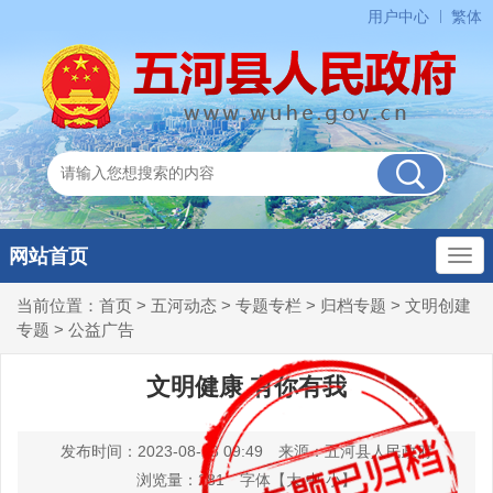
用户中心
繁体
网站首页
当前位置：
首页
>
五河动态
>
专题专栏
>
归档专题
>
文明创建
专题
>
公益广告
文明健康 有你有我
发布时间：2023-08-23 09:49
来源：五河县人民政府
浏览量：
281
字体【
大
中
小
】