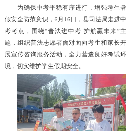
为
确保中
考平稳有序进行，
增强
考生
暑
假安全防范意识
，
6月16日，县司法局
走进
中
考考点，
围绕
“普法进中考 护航赢未来”主
题
，
组织普法志愿者面对面向考生和家长开
展宣传咨询服务活动，全力
营造
良好
考试环
境
，
切实维护学生假期安全
。