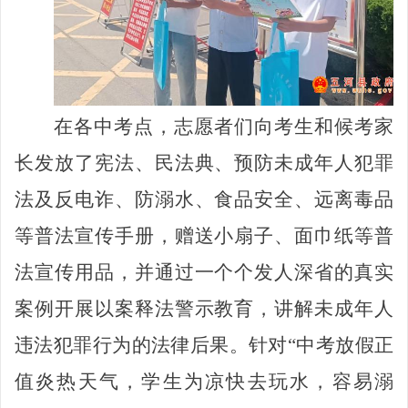
在
各中考点
，
志愿者们
向
考生和
候考家
长发放
了
宪法、
民法典、
预防未成年人犯罪
法及反电诈、防溺水、食品安全、远离毒品
等普法宣传手册，赠送
小扇子
、
面巾纸
等
普
法
宣传
用
品，并通过一个个发人深省的真实
案例
开展以案释法警示教育
，
讲解未成年人
违法犯罪行为的法律后果
。
针对
“中考放假正
值炎热天气，学生为凉快去玩水，容易溺