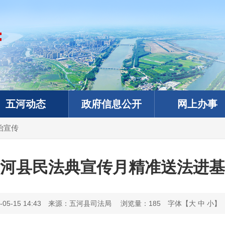
五河动态
政府信息公开
网上办事
治宣传
河县民法典宣传月精准送法进基
5-15 14:43
来源：五河县司法局
浏览量：
185
字体【
大
中
小
】
政务微信