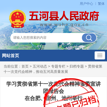
用户中心
繁体
网站首页
当前位置：
首页
>
五河动态
>
专题专栏
>
归档专题
>
贯彻省第
十一次党代会精神，推动五河高质量发展
学习贯彻省第十一次党代会精神省委宣讲
团报告会
在合肥、宿州、池州举行