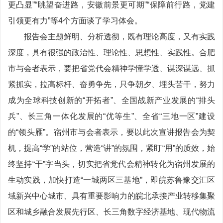
更凸显”“眺望奋进路，安徽前景更可期”“保障前行路，党建
引领更有力”等4个方面谈了学习体会。
报告会主题鲜明、分析透彻，既有理论高度，又有实践
深度，具有很强的政治性、理论性、思想性、实践性。合肥
市与会者表示，要把省党代会精神学懂学透、谋深谋远、抓
紧抓实，拉高标杆、奋勇争先，只争朝夕、埋头苦干，努力
成为全球科技创新的“开拓者”、全国战新产业发展的“排头
兵”、长三角一体化发展的“优等生”、全省“三地一区”建设
的“领头雁”。宿州市与会者表示，要以此次宣讲报告会为契
机，提高“学”的站位，营造“讲”的氛围，紧盯“用”的质效，始
终坚持“干”字当头，切实把省党代会精神转化为宿州发展的
生动实践，加快打造“一城两区三基地”，即皖苏鲁豫交汇区
域新兴中心城市、具有重要影响力的皖北承接产业转移集聚
区和城乡融合发展先行区、长三角数字经济基地、现代物流