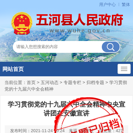
用户中心
繁体
网站首页
当前位置：
首页
>
五河动态
>
专题专栏
>
归档专题
>
学习贯彻
党的十九届六中全会精神
学习贯彻党的十九届六中全会精神中央宣
讲团在安徽宣讲
发布时间：2021-11-24 10:24
来源：新华社
浏览量：
427