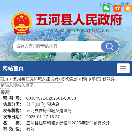
用户中心
繁体
网站首页
首页
>
五河县住房和城乡建设局
>
财政信息
>
部门(单位) 预决算
索
引
号：
003045714/202501-00058
信息分类：
部门(单位) 预决算
发布机构：
五河县住房和城乡建设局
发布日期：
2025-01-27 16:27
名 称：
五河县住房和城乡建设局2025年部门预算公开
有
效
性：
有效