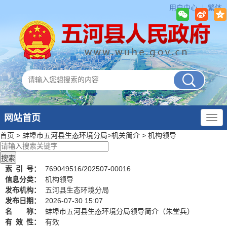
用户中心
繁体
网站首页
首页
>
蚌埠市五河县生态环境分局
>
机关简介
>
机构领导
索
引
号：
769049516/202507-00016
信息分类：
机构领导
发布机构：
五河县生态环境分局
发布日期：
2026-07-30 15:07
名 称：
蚌埠市五河县生态环境分局领导简介（朱堂兵）
有
效
性：
有效