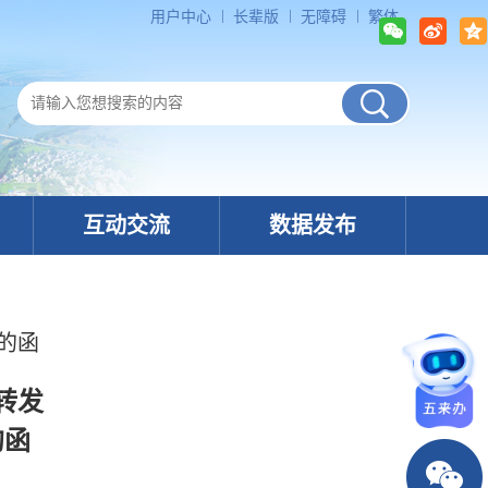
用户中心
长辈版
无障碍
繁体
互动交流
数据发布
的函
转发
的函