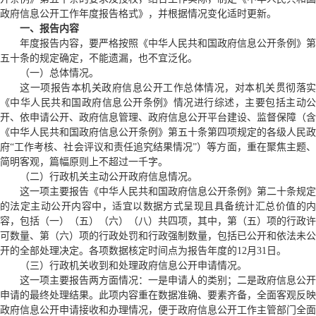
政府信息公开工作年度报告格式》，并根据情况变化适时更新。
一、报告内容
年度报告内容，要严格按照《中华人民共和国政府信息公开条例》第
五十条的规定确定，不能遗漏，也不宜泛化。
（一）总体情况。
这一项报告本机关政府信息公开工作总体情况，对本机关贯彻落实
《中华人民共和国政府信息公开条例》情况进行综述，主要包括主动公
开、依申请公开、政府信息管理、政府信息公开平台建设、监督保障（含
《中华人民共和国政府信息公开条例》第五十条第四项规定的各级人民政
府“工作考核、社会评议和责任追究结果情况”）等方面，重在聚焦主题、
简明客观，篇幅原则上不超过一千字。
（二）行政机关主动公开政府信息情况。
这一项主要报告《中华人民共和国政府信息公开条例》第二十条规定
的法定主动公开内容中，适宜以数据方式呈现且具备统计汇总价值的内
容，包括（一）（五）（六）（八）共四项，其中，第（五）项的行政许
可数量、第（六）项的行政处罚和行政强制数量，包括已公开和依法未公
开的全部处理决定。各项数据核定时间点为报告年度的12月31日。
（三）行政机关收到和处理政府信息公开申请情况。
这一项主要报告两方面情况：一是申请人的类别；二是政府信息公开
申请的最终处理结果。此项内容重在数据准确、要素齐备，全面客观反映
政府信息公开申请接收和办理情况，便于政府信息公开工作主管部门全面