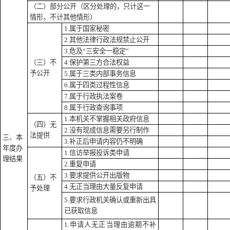
（二）部分公开
（区分处理的，只计这一
情形，不计其他情形）
1.属于国家秘密
2.其他法律行政法规禁止公开
3.危及“三安全一稳定”
（三）不
4.保护第三方合法权益
予公开
5.属于三类内部事务信息
6.属于四类过程性信息
7.属于行政执法案卷
8.属于行政查询事项
1.本机关不掌握相关政府信息
（四）无
2.没有现成信息需要另行制作
法提供
三、本
3.补正后申请内容仍不明确
年度办
1.信访举报投诉类申请
理结果
2.重复申请
3.要求提供公开出版物
（五）不
4.无正当理由大量反复申请
予处理
5.要求行政机关确认或重新出具
已获取信息
1.申请人无正当理由逾期不补