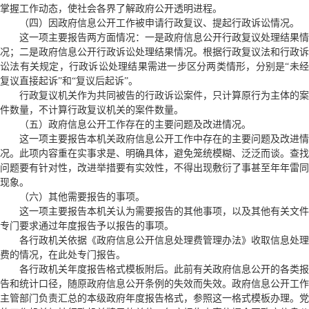
掌握工作动态，使社会各界了解政府公开透明进程。
（四）因政府信息公开工作被申请行政复议、提起行政诉讼情况。
这一项主要报告两方面情况：一是政府信息公开行政复议处理结果情
况；二是政府信息公开行政诉讼处理结果情况。根据行政复议法和行政诉
讼法有关规定，行政诉讼处理结果需进一步区分两类情形，分别是“未经
复议直接起诉”和“复议后起诉”。
行政复议机关作为共同被告的行政诉讼案件，只计算原行为主体的案
件数量，不计算行政复议机关的案件数量。
（五）政府信息公开工作存在的主要问题及改进情况。
这一项主要报告本机关政府信息公开工作中存在的主要问题及改进情
况。此项内容重在实事求是、明确具体，避免笼统模糊、泛泛而谈。查找
问题要有针对性，改进举措要有实效性，不得出现敷衍了事甚至年年雷同
现象。
（六）其他需要报告的事项。
这一项主要报告本机关认为需要报告的其他事项，以及其他有关文件
专门要求通过年度报告予以报告的事项。
各行政机关依据《政府信息公开信息处理费管理办法》收取信息处理
费的情况，在此处专门报告。
各行政机关年度报告格式模板附后。此前有关政府信息公开的各类报
告和统计口径，随原政府信息公开条例的失效而失效。政府信息公开工作
主管部门负责汇总的本级政府年度报告格式，参照这一格式模板办理。党