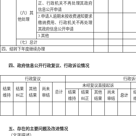
正、行政机关不再处理其政府
信息公开申请
（六）其
2.申请人逾期未按收费通知要求
他处理
缴纳费用、行政机关不再处理
其政府信息公开申请
3.其他
（七）总计
四、结转下年度继续办理
四、政府信息公开行政复议、行政诉讼情况
行政复议
行政诉
未经复议直接起诉
结果
结果
其他
尚未
总计
结果
结果
其他
尚未
维持
纠正
结果
审结
总计
维持
纠正
结果
审结
五、存在的主要问题及改进情况
（文字描述）