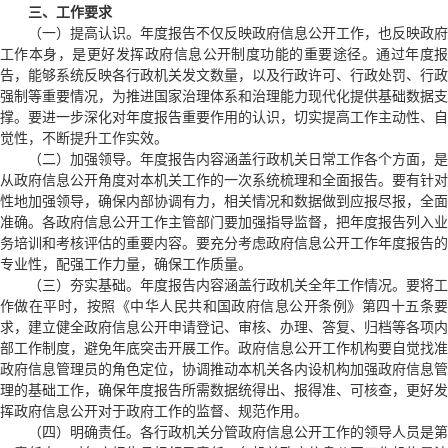
三、工作要求
（一）提高认识。
年度报告不仅反映政府信息公开工作，也反映政府
工作本身，是更好发挥政府信息公开制度功能的重要途径。通过年度报
告，能够系统反映各行政机关发文数量，以及行政许可、行政处罚、行政
强制等重要情况，为推进国家治理体系和治理能力现代化提供基础数据支
撑。要进一步深化对年度报告重要作用的认识，切实提高工作主动性、自
觉性，不断提升工作实效。
（二）加强领导。
年度报告内容涵盖行政机关日常工作各个方面，是
从政府信息公开角度对本机关工作的一次系统梳理和全面报告。要有针对
性地加强领导，确保内部协调有力，相关情况和数据做到应报尽报，全面
准确。各政府信息公开工作主管部门要加强指导监督，把年度报告列入业
务培训和考核评估的重要内容。要充分考虑政府信息公开工作年度报告的
专业性，配强工作力量，确保工作质量。
（三）夯实基础。
年度报告内容涵盖行政机关全年工作情况。要将工
作做在平时，按照《中华人民共和国政府信息公开条例》第四十五条要
求，建立健全政府信息公开申请登记、审核、办理、答复、归档等各项内
部工作制度，避免年底突击开展工作。政府信息公开工作机构要自觉找准
政府信息管理员的角色定位，协调推动本机关各内设机构加强政府信息管
理的基础工作，确保年度报告所需数据统得出、报得准、可核查，更好发
挥政府信息公开对于政府工作的监督、规范作用。
（四）明确责任。
各行政机关分管政府信息公开工作的领导人员是第