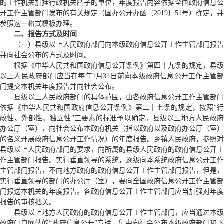
的工作机关加挂行政机关牌子的单位，年度报告内容依据全国政府信息公
开工作主管部门发布的有关规定（国办公开办函〔2019〕51号）确定，并
参照这一格式模板办理。
二、报告方式及时间
（一）县级以上人民政府部门向本级政府信息公开工作主管部门报告
并向社会公布的方式及时间。
根据《中华人民共和国政府信息公开条例》第四十九条的规定，县级
以上人民政府部门应当在每年1月31日前向本级政府信息公开工作主管部
门提交本机关年度报告并向社会公布。
县级以上人民政府部门的具体范围，由各政府信息公开工作主管部门
依据《中华人民共和国政府信息公开条例》第二十七条的规定，按照“行
政性、外部性、独立性”三要素的标准予以确定。县级以上地方人民政府
办公厅（室），向社会公布本政府机关（指以政府以及政府办公厅（室）
的名义开展政府信息公开工作情况）的年度报告。乡镇人民政府，参照对
县级以上人民政府部门的要求，向所属的县级人民政府的政府信息公开工
作主管部门报告。实行垂直领导的系统，逐级向本系统政府信息公开工作
主管部门报告，不向地方政府的政府信息公开工作主管部门报告，但是，
实行垂直领导的部门的办公厅（室），要向全国政府信息公开工作主管部
门报送本机关的年度报告。各政府信息公开工作主管部门应当加强对年度
报告的审核把关。
县级以上地方人民政府的政府信息公开工作主管部门，应当通过本级
政府门户网站的“政府信息公开”专栏，集中向社会公布本级政府部门和下