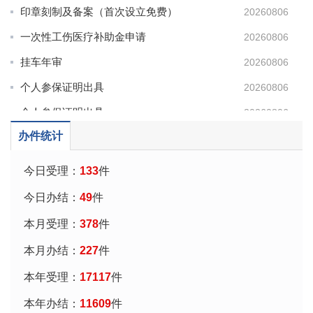
印章刻制及备案（首次设立免费）
20260806
一次性工伤医疗补助金申请
20260806
挂车年审
20260806
个人参保证明出具
20260806
个人参保证明出具
20260806
公司设立登记
20260806
办件统计
个人参保证明出具
20260806
今日受理：
133
件
非公司企业法人分支机构变更登记
20260806
今日办结：
49
件
公司设立登记
20260806
本月受理：
378
件
公司设立登记
20260806
本月办结：
227
件
个体工商户变更登记
20260806
本年受理：
17117
件
招牌设置技术要求审查
20260806
本年办结：
11609
件
挂车年审
20260806