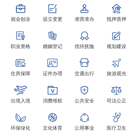
公司设立登记
20260806
个人参保证明出具
20260806
就业创业
设立变更
准营准办
抵押质押
非公司企业法人分支机构变更登记
20260806
公司设立登记
20260806
公司设立登记
职业资格
婚姻登记
优待抚恤
规划建设
20260806
个体工商户变更登记
20260806
招牌设置技术要求审查
20260806
住房保障
证件办理
交通出行
旅游观光
挂车年审
20260806
挂车年审
20260806
出境入境
消费维权
公共安全
司法公正
个体工商户注销登记
20260806
印章刻制及备案（首次设立免费）
20260806
一次性工伤医疗补助金申请
20260806
环保绿化
文化体育
公用事业
医疗卫生
挂车年审
20260806