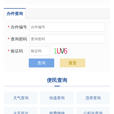
挂车年审
20260806
办件查询
个体工商户注销登记
20260806
印章刻制及备案（首次设立免费）
20260806
*
办件编号
一次性工伤医疗补助金申请
20260806
*
查询密码
挂车年审
20260806
*
验证码
便民查询
天气查询
快递查询
违章查询
火车班次
电费缴纳
公积金查询