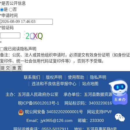
*
是否公开信息
是
否
*
申请时间
*
验证码
*
我已阅读隐私声明
备注：公民、法人或其他组织申请时，必须提交有效身份证明（如身份证
复印件、统一社会信用代码证复印件等），否则不予受理。
联系我们
版权声明
使用帮助
隐私声明
违法和不良信息举报中心
站点地图
主办：五河县人民政府办公室
承办单位：五河县数据资源管理局
皖ICP备05012013号-1
网站标识码：3403220016
皖公网安备 34032202000001号
网站支持IPV6
Email：jyk965@126.com
邮编：233300
网站运维电话：0552-5037911
地址：五河县惠民路8号