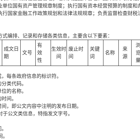
业单位国有资产管理规章制度；执行国有资本经营预算的制度和
执行国家金融工作政策规划和法律法规规章；负责监督检查财税
方式编排、记录和存储各类信息，主要含以下要素：
有
成文日
生效时
废止时
关键
来
文号
效
名称
期
间
间
词
源
性
成，每条政府信息的标识符。
的分类代码。
单位的名称。
的时间。
时间，即公文内容中注明的发布日期。
，对于公文类信息，特指发文字号。
间。
间。