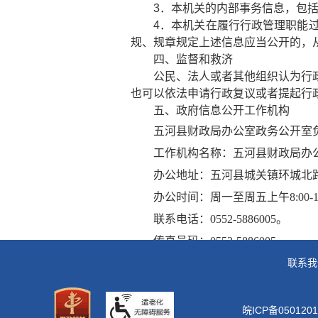
3．本机关的内部事务信息，包
4．本机关在履行行政管理职能
规、规章规定上述信息应当公开的，
四、监督和救济
公民、法人或者其他组织认为行
也可以依法申请行政复议或者提起行
五、政府信息公开工作机构
五河县财政局办公室政务公开室
工作机构名称：五河县财政局办
办公地址：五河县城关镇环城北
办公时间：
周一至周五上午
8:00-
联系电话：
0552-5886005
。
传真号码：
0552-5886005
。
互联网联系方式：
982559736@qq
联系我
第二部分“依申请公开”。）
政府信息公开申请表.doc
皖ICP备0501201