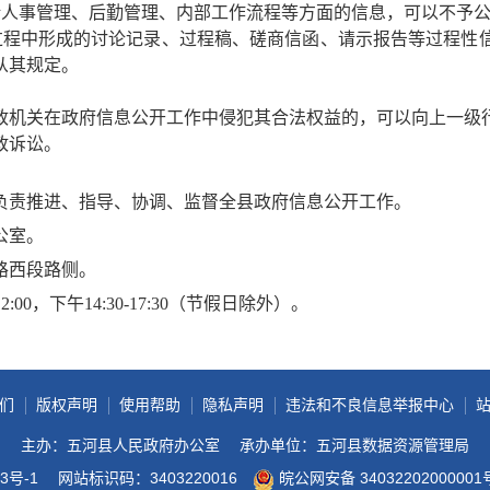
括人事管理、后勤管理、内部工作流程等方面的信息，可以不予
过程中形成的讨论记录、过程稿、磋商信函、请示报告等过程性
从其规定。
政机关在政府信息公开工作中侵犯其合法权益的，可以向上一级
政诉讼。
负责推进、指导、协调、监督全县政府信息公开工作。
公室。
路西段路侧
。
12:00
，下午
14:30-17:30
（节假日除外
）
。
.com
们
。（仅用于接收政府信息公开工作有关意见建议，不受理依
版权声明
使用帮助
隐私声明
违法和不良信息举报中心
主办：五河县人民政府办公室
承办单位：五河县数据资源管理局
3号-1
网站标识码：3403220016
皖公网安备 34032202000001