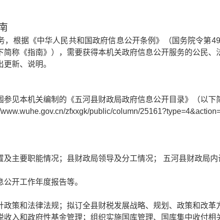
政务微博
南
务，根据《中华人民共和国政府信息公开条例》（国务院令第49
下简称《指南》），需要获得本机关政府信息公开服务的公民、
分享
出更新、说明。
围参见本机关编制的《五河县财政局政府信息公开目录》（以下
.wuhe.gov.cn/zfxxgk/public/column/25161?typ
置及主要职能情况；县财政局领导及分工情况； 五河县财政局内
息公开工作年度报告等。
针政策和法律法规；拟订全县财税发展战略、规划、政策和改革
税收入和政府性基金管理；组织实施国库管理、国库集中收付相