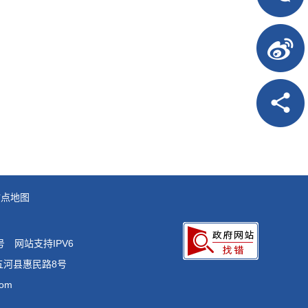
站点地图
号
网站支持IPV6
五河县惠民路8号
om