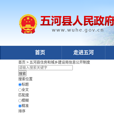
首页
走进五河
首页
>
五河县住房和城乡建设局
信息公开制度
搜索位置
标题
全文
匹配度
模糊
精准
排序